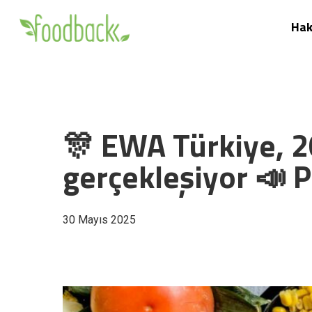
Skip
Hak
to
main
content
🎊 EWA Türkiye, 2
gerçekleşiyor 📣 
30 Mayıs 2025