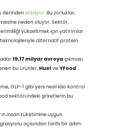
ünü derinden
etkiliyor.
Bu zorluklar,
ğişmesine neden oluyor. Sektör,
erimliliği yükseltmek için yatırımlar
eknolojileriyle alternatif protein
kadar
19,17 milyar avroya
çıkması
enen bu ürünler,
Huel
ve
YFood
me, GLP-1 gibi yeni nesil kilo kontrol
ood sektöründeki şirketlerin bu
rın insan tüketimine uygun
grasyonu açısından tarihi bir adım