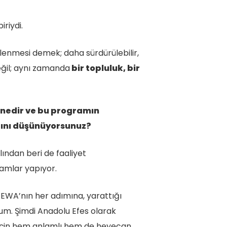
riydi.
lenmesi demek; daha sürdürülebilir,
eğil; aynı zamanda
bir topluluk, bir
 nedir ve bu programın
ığını düşünüyorsunuz?
lından beri de faaliyet
ramlar yapıyor.
 EWA’nın her adımına, yarattığı
rum. Şimdi Anadolu Efes olarak
 için hem anlamlı hem de heyecan