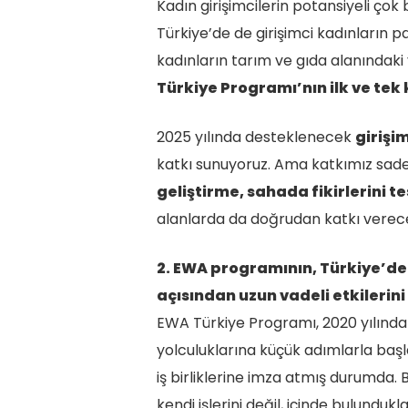
Kadın girişimcilerin potansiyeli ço
Türkiye’de de girişimci kadınların 
kadınların tarım ve gıda alanındaki 
Türkiye Programı’nın ilk ve tek
2025 yılında desteklenecek
girişi
katkı sunuyoruz. Ama katkımız sadec
geliştirme, sahada fikirlerini t
alanlarda da doğrudan katkı vereceğ
2. EWA programının, Türkiye’dek
açısından uzun vadeli etkilerin
EWA Türkiye Programı, 2020 yılınd
yolculuklarına küçük adımlarla başl
iş birliklerine imza atmış durumda.
kendi işlerini değil, içinde bulunduk