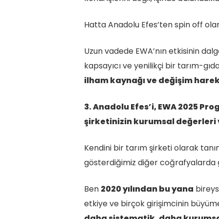
Hatta Anadolu Efes’ten spin off olan
Uzun vadede EWA’nın etkisinin dalg
kapsayıcı ve yenilikçi bir tarım-g
ilham kaynağı ve değişim harek
3. Anadolu Efes’i, EWA 2025 Pr
şirketinizin kurumsal değerleri 
Kendini bir tarım şirketi olarak tanı
gösterdiğimiz diğer coğrafyalarda g
Ben
2020 yılından bu yana
bireys
etkiye ve birçok girişimcinin büyüm
daha sistematik, daha kurums