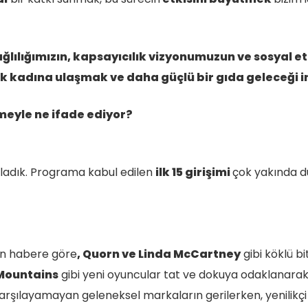
ğlılığımızın, kapsayıcılık vizyonumuzun ve sosyal e
k kadına ulaşmak ve daha güçlü bir gıda geleceği i
imeyle ne ifade ediyor?
adık. Programa kabul edilen
ilk 15 girişimi
çok yakında du
n habere göre
, Quorn ve Linda McCartney
gibi köklü bi
 Mountains
gibi yeni oyuncular tat ve dokuya odaklanar
 karşılayamayan geleneksel markaların gerilerken, yenilikç