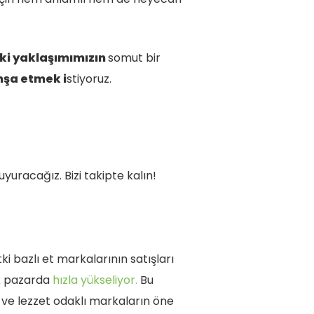
tki yaklaşımımızın
somut bir
nşa etmek i
stiyoruz.
yuracağız. Bizi takipte kalın!
tki bazlı et markalarının satışları
ak pazarda
hızla yükseliyor.
Bu
i ve lezzet odaklı markaların öne