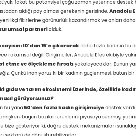
k büyük; fakat bu potansiyel çoğu zaman yeterince destek 
pastadan aldığı pay olması gerekenin gerisinde.
Anadolu E
yenilikçi fikirlerine görünürlük kazandırmak ve onları daha
 kurumsal partneri
olduk.
m sayısını 10’dan 15’e çıkararak
daha fazla kadının bu d
e rakamsal değil: Girişimciler, Anadolu Efes ekibiyle ya
est etme ve ölçekleme fırsatı
yakalayacaklar. Bunun yanı
iz. Çünkü inanıyoruz ki bir kadının güçlenmesi, bütün bi
i gıda ve tarım ekosistemi üzerinde, özellikle kadın
i nasıl görüyorsunuz?
an bu yana
50’den fazla kadın girişimciye
destek verdi.
amışken, bugün bazıları ürünlerini piyasaya sunmuş, yatırı
 Bu bize gösteriyor ki, doğru destek mekanizmaları sunuldu
ları sektörü de dönüştürebiliyorlar.