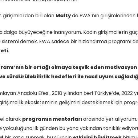
 girişimlerden biri olan
Malty
de EWA’nın girişimlerinden bi
a dalga büyüyeceğine inanıyorum. Kadın girişimcilerin güç
ıda sistemi demek. EWA sadece bir hızlandırma programı d
eti.
ogramı’nın bir ortağı olmaya teşvik eden motivasyon
ve sürdürülebilirlik hedefleri ile nasıl uyum sağlad
mlayan Anadolu Efes , 2018 yılından beri Türkiye’de, 2022 yı
irişimcilik ekosisteminin gelişimini desteklemek için prog
el olarak
programın mentorları
arasında yer alıyorum.
e yolculuğuna ilk günden bu yana yakından tanıklık ediyo
al
bir katkı sunmak, bu sürecin
etkisini büyütmek
bizim