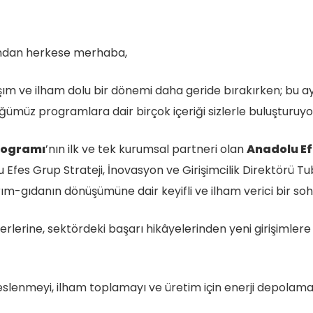
ndan herkese merhaba,
ylaşım ve ilham dolu bir dönemi daha geride bırakırken; bu
ümüz programlara dair birçok içeriği sizlerle buluşturuyo
rogramı
’nın ilk ve tek kurumsal partneri olan
Anadolu E
Efes Grup Strateji, İnovasyon ve Girişimcilik Direktörü Tuba
m-gıdanın dönüşümüne dair keyifli ve ilham verici bir soh
lerine, sektördeki başarı hikâyelerinden yeni girişimlere 
eslenmeyi, ilham toplamayı ve üretim için enerji depolama