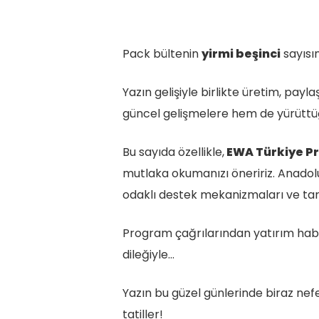
Pack bültenin
yirmi beşinci
sayısı
Yazın gelişiyle birlikte üretim, pa
güncel gelişmelere hem de yürüttüğ
Bu sayıda özellikle,
EWA Türkiye P
mutlaka okumanızı öneririz. Anadolu 
odaklı destek mekanizmaları ve tarı
Program çağrılarından yatırım haber
dileğiyle…
Yazın bu güzel günlerinde biraz nef
tatiller!