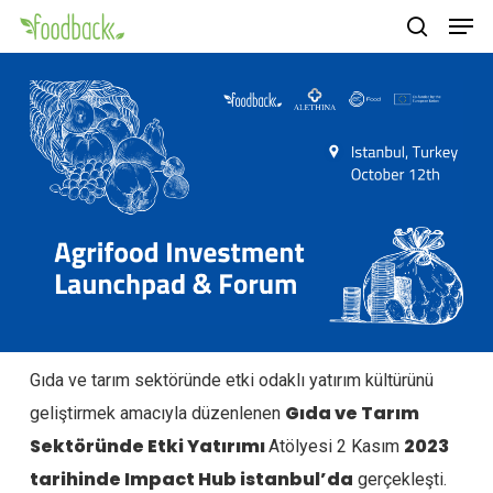
Men
Skip
to
search
main
content
Gıda ve tarım sektöründe etki odaklı yatırım kültürünü
Gıda ve Tarım
geliştirmek amacıyla düzenlenen
Sektöründe Etki Yatırımı
2023
Atölyesi 2 Kasım
tarihinde Impact Hub istanbul’da
gerçekleşti.