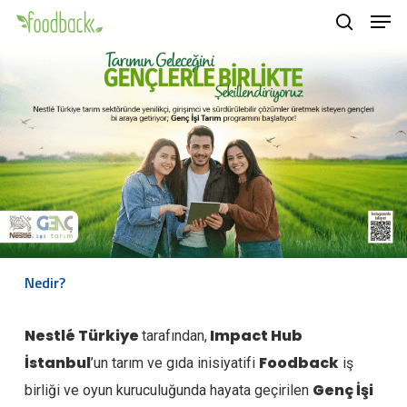
Men
Skip
to
search
main
content
Nedir?
Nestlé Türkiye
Impact Hub
tarafından,
İstanbul
Foodback
’un tarım ve gıda inisiyatifi
iş
Genç İşi
birliği ve oyun kuruculuğunda hayata geçirilen