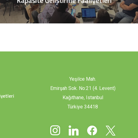
Kapasite Geliştirme Faaliyetleri
Yeşilce Mah.
Emirşah Sok. No:21 (4. Levent)
yetleri
Kağıthane, Istanbul
Türkiye 34418
instagram
linkedin
facebook
x