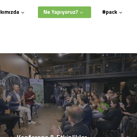
kımızda
Ne Yapıyoruz?
#pack
Konferans
&
Etkinlikler