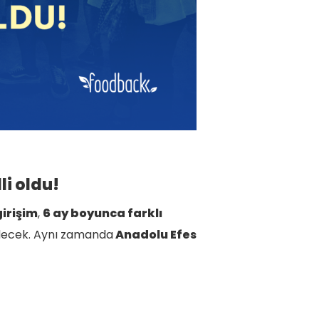
i oldu!
girişim
,
6 ay boyunca farklı
 edecek. Aynı zamanda
Anadolu Efes