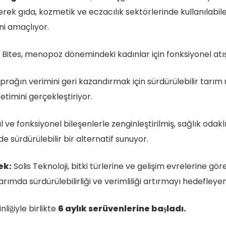
ek gıda, kozmetik ve eczacılık sektörlerinde kullanılabile
ini amaçlıyor.
Bites, menopoz dönemindeki kadınlar için fonksiyonel atışt
oprağın verimini geri kazandırmak için sürdürülebilir tarı
retimini gerçekleştiriyor.
l ve fonksiyonel bileşenlerle zenginleştirilmiş, sağlık odakl
 sürdürülebilir bir alternatif sunuyor.
ek:
Solis Teknoloji, bitki türlerine ve gelişim evrelerine gö
rımda sürdürülebilirliği ve verimliliği artırmayı hedefleyen b
inliğiyle birlikte
6 aylık serüvenlerine başladı.