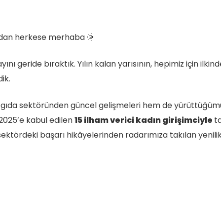
ndan herkese merhaba 🌞
tı ayını geride bıraktık. Yılın kalan yarısının, hepimiz için il
ik.
e gıda sektöründen güncel gelişmeleri hem de yürüttüğüm
A 2025’e kabul edilen
15 ilham verici kadın girişimciyle
t
ektördeki başarı hikâyelerinden radarımıza takılan yenilik