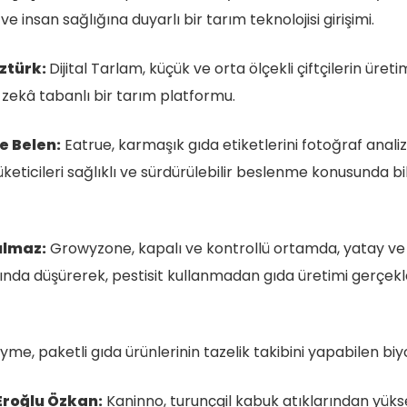
e insan sağlığına duyarlı bir tarım teknolojisi girişimi.
Öztürk:
Dijital Tarlam, küçük ve orta ölçekli çiftçilerin üre
 zekâ tabanlı bir tarım platformu.
e Belen:
Eatrue, karmaşık gıda etiketlerini fotoğraf analizi
eticileri sağlıklı ve sürdürülebilir beslenme konusunda bi
ılmaz:
Growyzone, kapalı ve kontrollü ortamda, yatay ve d
da düşürerek, pestisit kullanmadan gıda üretimi gerçekleş
me, paketli gıda ürünlerinin tazelik takibini yapabilen biyob
Eroğlu Özkan:
Kaninno, turunçgil kabuk atıklarından yükse