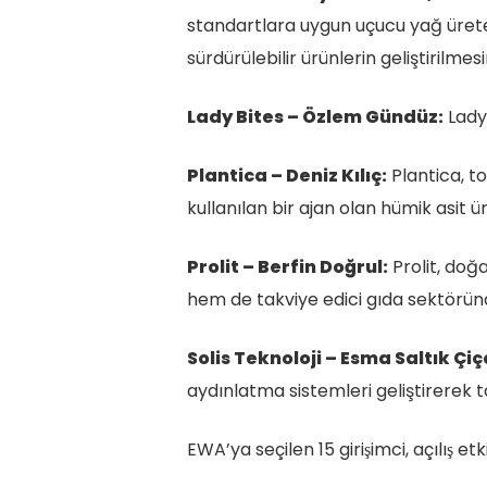
standartlara uygun uçucu yağ üreter
sürdürülebilir ürünlerin geliştirilmes
Lady Bites – Özlem Gündüz:
Lady 
Plantica – Deniz Kılıç:
Plantica, t
kullanılan bir ajan olan hümik asit ü
Prolit – Berfin Doğrul:
Prolit, doğa
hem de takviye edici gıda sektöründe
Solis Teknoloji – Esma Saltık Çiç
aydınlatma sistemleri geliştirerek ta
EWA’ya seçilen 15 girişimci, açılış etk