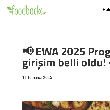
Skip
Hak
to
main
content
📢 EWA 2025 Prog
girişim belli oldu
11 Temmuz 2025