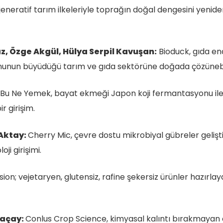
jeneratif tarım ilkeleriyle toprağın doğal dengesini yeni
, Özge Akgül, Hülya Serpil Kavuşan:
Bioduck, gıda end
nunun büyüdüğü tarım ve gıda sektörüne doğada çözünebil
Bu Ne Yemek, bayat ekmeği Japon koji fermantasyonu il
r girişim.
 Aktay:
Cherry Mic, çevre dostu mikrobiyal gübreler gelişt
ji girişimi.
ion; vejetaryen, glutensiz, rafine şekersiz ürünler hazırlay
raçay:
Conlus Crop Science, kimyasal kalıntı bırakmayan