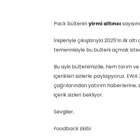
Pack bültenin
yirmi altıncı
sayısı
İnişleriyle çıkışlarıyla 2025’in ilk al
temennisiyle bu bülteni açmak isted
Bu ayki bültenimizde, hem tarım v
içerikleri sizlerle paylaşıyoruz. EW
çağrılarından yatırım haberlerine, s
içerik sizleri bekliyor.
Sevgiler,
Foodback Ekibi