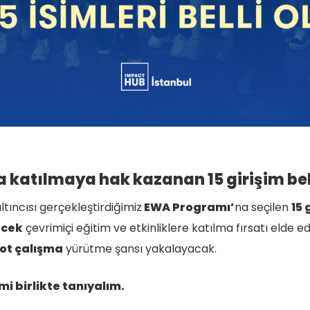
 katılmaya hak kazanan 15 girişim bell
ltıncısı gerçekleştirdiğimiz
EWA Programı’
na seçilen
15 
ecek
çevrimiçi eğitim ve etkinliklere katılma fırsatı elde
lot çalışma
yürütme şansı yakalayacak.
imi birlikte tanıyalım.