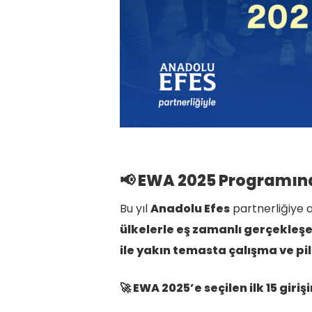
📢 EWA 2025 Programına
Bu yıl
Anadolu Efes
partnerliğiye a
ülkelerle eş zamanlı gerçekleş
ile yakın temasta çalışma ve pi
🚀 EWA 2025’e seçilen ilk 15 giriş