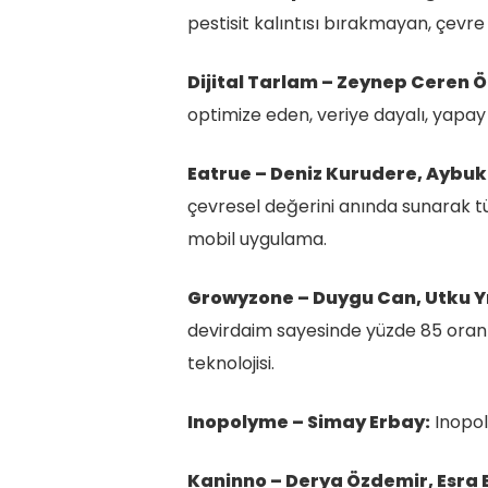
pestisit kalıntısı bırakmayan, çevre v
Dijital Tarlam – Zeynep Ceren 
optimize eden, veriye dayalı, yapay
Eatrue – Deniz Kurudere, Aybuk
çevresel değerini anında sunarak tük
mobil uygulama.
Growyzone – Duygu Can, Utku Y
devirdaim sayesinde yüzde 85 oranın
teknolojisi.
Inopolyme – Simay Erbay:
Inopoly
Kaninno – Derya Özdemir, Esra 