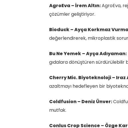
AgroEva – İrem Altın:
AgroEva, re
çözümler geliştiriyor.
Bioduck – Ayça Korkmaz Vurmaz
değerlendirerek, mikroplastik soru
Bu Ne Yemek – Ayça Adıyaman:
gıdalara dönüştüren sürdürülebilir bi
Cherry Mic. Biyoteknoloji – Iraz
azaltmayı hedefleyen bir biyoteknolo
Coldfusion – Deniz Ünver:
Coldfus
mutfak.
Conlus Crop Science – Özge Ka