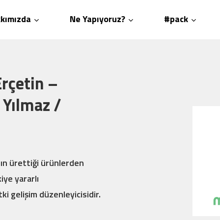
kımızda
Ne Yapıyoruz?
#pack
rçetin –
 Yılmaz /
rın ürettiği ürünlerden
kiye yararlı
i gelişim düzenleyicisidir.