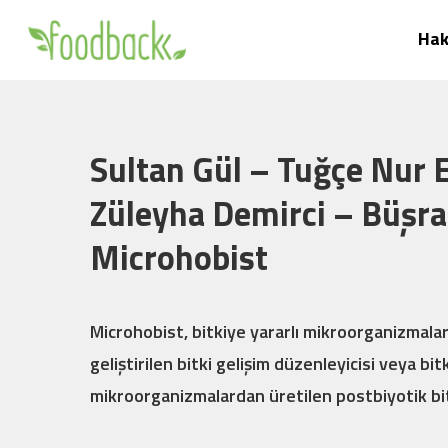
Skip
Hak
to
main
content
Sultan Gül – Tuğçe Nur E
Züleyha Demirci – Büşra
Microhobist
Microhobist, bitkiye yararlı mikroorganizmala
geliştirilen bitki gelişim düzenleyicisi veya bit
mikroorganizmalardan üretilen postbiyotik bitk