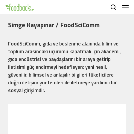
Men
Skip
to
search
main
Simge Kayapınar / FoodSciComm
content
FoodSciComm, gıda ve beslenme alanında bilim ve
toplum arasındaki uçurumu kapatmak için akademi,
gıda endüstrisi ve paydaşlarını bir araya getirip
iletişimi güçlendirmeyi hedefleyen; yeni nesil,
güvenilir, bilimsel ve anlaşılır bilgileri tüketicilere
doğru iletişim yöntemleri ile iletmeye yardımcı bir
sosyal girişimdir.