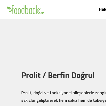
Skip
Hak
to
main
content
Prolit / Berfin Doğrul
Prolit, doğal ve fonksiyonel bileşenlerle zengin
sakızlar geliştirerek hem sakız hem de takviy