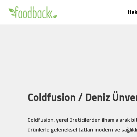
Skip
Hak
to
main
content
Coldfusion / Deniz Ünve
Coldfusion, yerel üreticilerden ilham alarak bit
ürünlerle geleneksel tatları modern ve sağlıklı