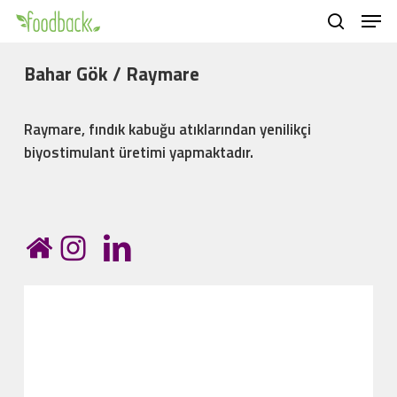
Men
Skip
to
search
main
Bahar Gök / Raymare
content
Raymare, fındık kabuğu atıklarından yenilikçi
biyostimulant üretimi yapmaktadır.