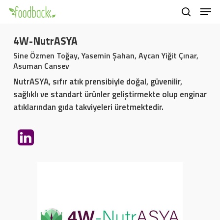
Men
Skip
to
search
main
4W-NutrASYA
content
Sine Özmen Toğay, Yasemin Şahan, Aycan Yiğit Çınar,
Asuman Cansev
NutrASYA, sıfır atık prensibiyle doğal, güvenilir,
sağlıklı ve standart ürünler geliştirmekte olup enginar
atıklarından gıda takviyeleri üretmektedir.